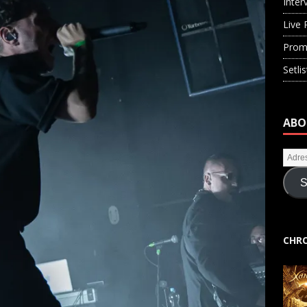
Inter
Live 
Prom
Setli
ABO
S
CHRO