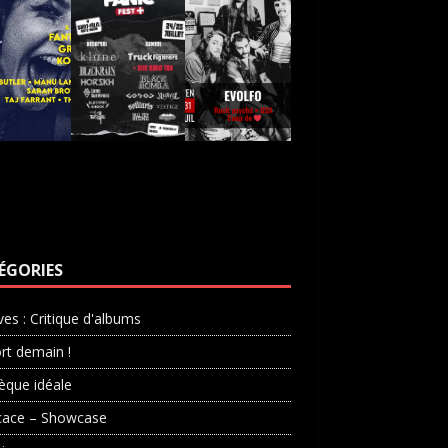
ÉGORIES
ves : Critique d'albums
rt demain !
èque idéale
cace – Showcase