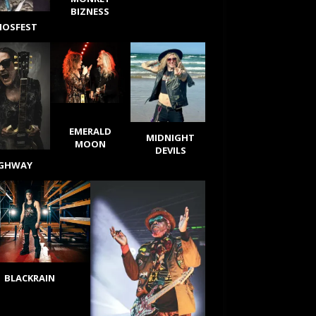
BIZNESS
IOSFEST
EMERALD
MIDNIGHT
MOON
DEVILS
IGHWAY
BLACKRAIN