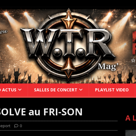
D ACTUS
SALLES DE CONCERT
PLAYLIST VIDEO
OLVE au FRI-SON
A 
Report
0