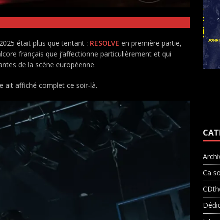
025 était plus que tentant :
RESOLVE
en première partie,
core français que j’affectionne particulièrement et qui
antes de la scène européenne.
 ait affiché complet ce soir-là.
CAT
Archi
Ca so
CDth
Dédi