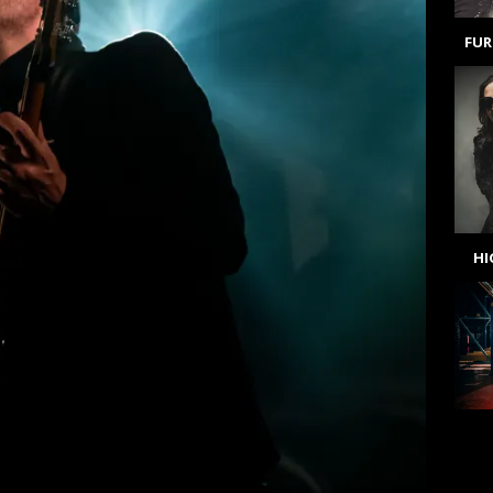
FUR
H