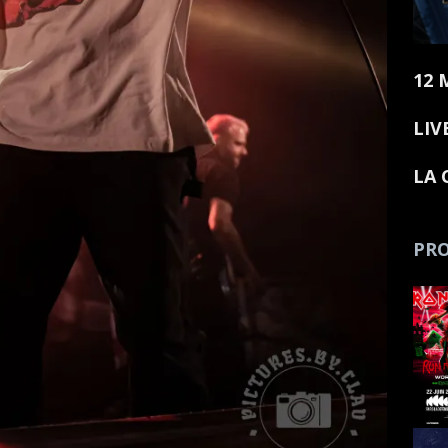
12 
LIV
LA 
PRO