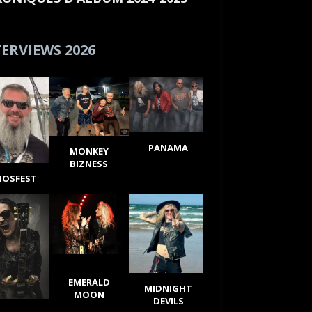
ERVIEWS 2026
PANAMA
MONKEY
BIZNESS
IOSFEST
EMERALD
MIDNIGHT
MOON
DEVILS