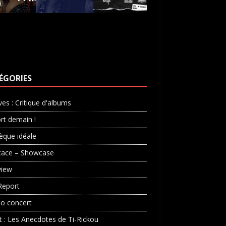
ÉGORIES
ves : Critique d'albums
rt demain !
èque idéale
cace – Showcase
view
Report
o concert
st : Les Anecdotes de Ti-Rickou