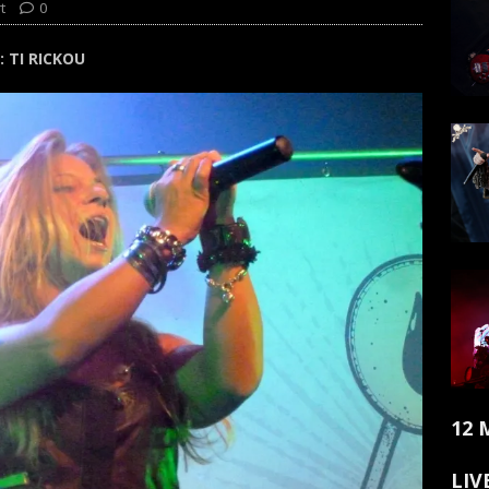
t
0
: TI RICKOU
12 
LIV