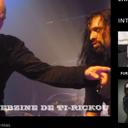
INT
FUR
relais.