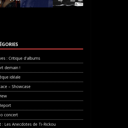
ÉGORIES
ves : Critique d'albums
rt demain !
èque idéale
cace – Showcase
view
Report
o concert
st : Les Anecdotes de Ti-Rickou