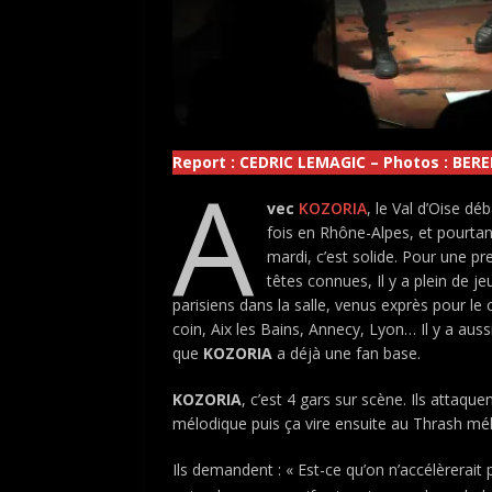
Report : CEDRIC LEMAGIC – Photos : BER
A
vec
KOZORIA
, le Val d’Oise d
fois en Rhône-Alpes, et pourtan
mardi, c’est solide. Pour une p
têtes connues, Il y a plein de j
parisiens dans la salle, venus exprès pour le
coin, Aix les Bains, Annecy, Lyon… Il y a au
que
KOZORIA
a déjà une fan base.
KOZORIA
, c’est 4 gars sur scène. Ils attaq
mélodique puis ça vire ensuite au Thrash mél
Ils demandent : « Est-ce qu’on n’accélèrerait 