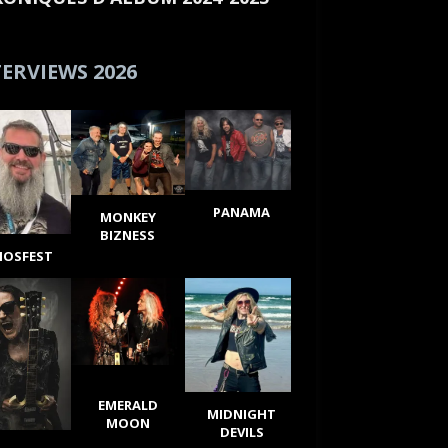
ERVIEWS 2026
PANAMA
MONKEY
BIZNESS
IOSFEST
EMERALD
MIDNIGHT
MOON
DEVILS