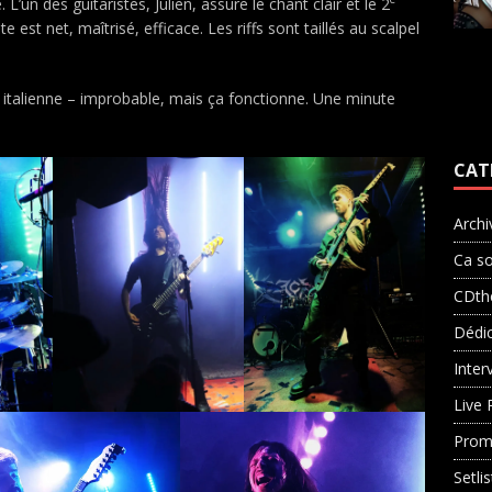
un des guitaristes, Julien, assure le chant clair et le 2
te est net, maîtrisé, efficace. Les riffs sont taillés au scalpel
talienne – improbable, mais ça fonctionne. Une minute
CAT
Archi
Ca so
CDth
Dédi
Inter
Live 
Prom
Setli