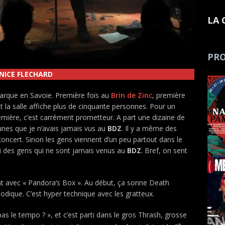
LA 
PRO
ENICE FLECHARD
ébarque en Savoie. Première fois au
Brin de Zinc
, première
t la salle affiche plus de cinquante personnes. Pour un
remière, c’est carrément prometteur. A part une dizaine de
eunes que je n’avais jamais vus au
BDZ
. Il y a même des
 concert. Sinon les gens viennent d’un peu partout dans le
ssi des gens qui ne sont jamais venus au
BDZ
. Bref, on sent
uent avec « Pandora’s Box ». Au début, ça sonne Death
odique. C’est hyper technique avec les gratteux.
pas le tempo ? », et c’est parti dans le gros Thrash, grosse
e