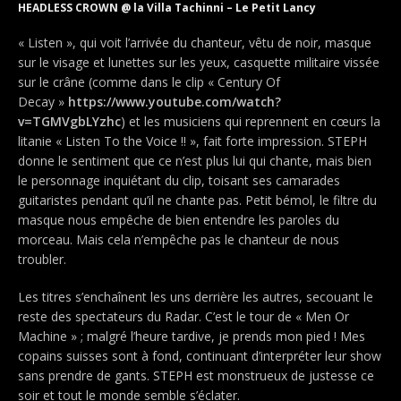
HEADLESS CROWN @ la Villa Tachinni – Le Petit Lancy
« Listen », qui voit l’arrivée du chanteur, vêtu de noir, masque
sur le visage et lunettes sur les yeux, casquette militaire vissée
sur le crâne (comme dans le clip « Century Of
Decay »
https://www.youtube.com/watch?
v=TGMVgbLYzhc
) et les musiciens qui reprennent en cœurs la
litanie « Listen To the Voice !! », fait forte impression. STEPH
donne le sentiment que ce n’est plus lui qui chante, mais bien
le personnage inquiétant du clip, toisant ses camarades
guitaristes pendant qu’il ne chante pas. Petit bémol, le filtre du
masque nous empêche de bien entendre les paroles du
morceau. Mais cela n’empêche pas le chanteur de nous
troubler.
Les titres s’enchaînent les uns derrière les autres, secouant le
reste des spectateurs du Radar. C’est le tour de « Men Or
Machine » ; malgré l’heure tardive, je prends mon pied ! Mes
copains suisses sont à fond, continuant d’interpréter leur show
sans prendre de gants. STEPH est monstrueux de justesse ce
soir et tout le monde semble s’éclater.