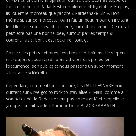
font résonner un Radar Fest complètement hypnotisé. En plus,
ils jouent le morceau que j’adore « Rattlesnake Girl ». Bon,
même si, sur ce morceau, RAPH fait un petit impair en invitant
les filles à se ruer devant la scène, surtout les jeunes. Ce n’était
peut-être pas une bonne idée, surtout par les temps qui
courent. Mais, bon, c’est rock‘n’roll tout ça !
Passez ces petits déboires, les titres s’enchaînent. Le serpent
est toujours aussi rapide pour attraper ses proies (en
l’occurrence, son public) et nous passons un super moment
« kick ass rock’n’roll ».
Cependant, comme il faut conclure, les RATTLESNAKE nous
quittent sur « I’ve got to rock to stay alive ». Mais, comme à
son habitude, le Radar ne veut pas en rester là et rappelle le
groupe qui finit sur le « Paranoïd » de BLACK SABBATH.