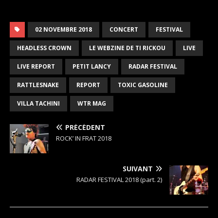
02 NOVEMBRE 2018
CONCERT
FESTIVAL
HEADLESS CROWN
LE WEBZINE DE TI RICKOU
LIVE
LIVE REPORT
PETIT LANCY
RADAR FESTIVAL
RATTLESNAKE
REPORT
TOXIC GASOLINE
VILLA TACHINI
WTR MAG
PRÉCÉDENT
ROCK’ IN FRAT 2018
SUIVANT
RADAR FESTIVAL 2018 (part. 2)