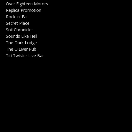
Over Eighteen Motors
Salle de concerts 0
Replica Promotion
Production Musicale 0
Rock 'n' Eat
Salle de concerts 0
Secret Place
Salle de concerts 0
Soil Chronicles
Webzine 0
Sounds Like Hell
Production de Concerts 0
The Dark Lodge
Radio 0
The O'Liver Pub
Bar Concerts 0
Titi Twister Live Bar
Salle 0